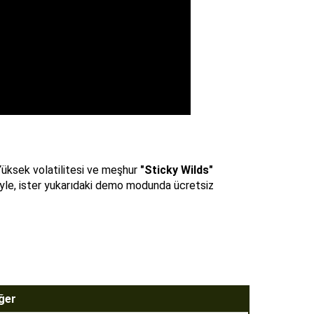
 Yüksek volatilitesi ve meşhur
"Sticky Wilds"
iyle, ister yukarıdaki demo modunda ücretsiz
ğer