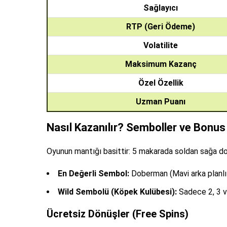
Sağlayıcı
RTP (Geri Ödeme)
Volatilite
Maksimum Kazanç
Özel Özellik
Uzman Puanı
Nasıl Kazanılır? Semboller ve Bonus
Oyunun mantığı basittir: 5 makarada soldan sağa do
En Değerli Sembol:
Doberman (Mavi arka planlı k
Wild Sembolü (Köpek Kulübesi):
Sadece 2, 3 ve
Ücretsiz Dönüşler (Free Spins)