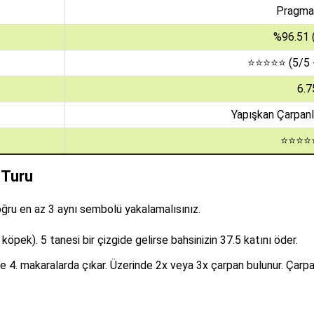
Pragmat
%96.51 
⭐⭐⭐⭐⭐ (5/5 -
6.7
Yapışkan Çarpanl
⭐⭐⭐⭐
 Turu
ğru en az 3 aynı sembolü yakalamalısınız.
öpek). 5 tanesi bir çizgide gelirse bahsinizin 37.5 katını öder.
 4. makaralarda çıkar. Üzerinde 2x veya 3x çarpan bulunur. Çarpanla