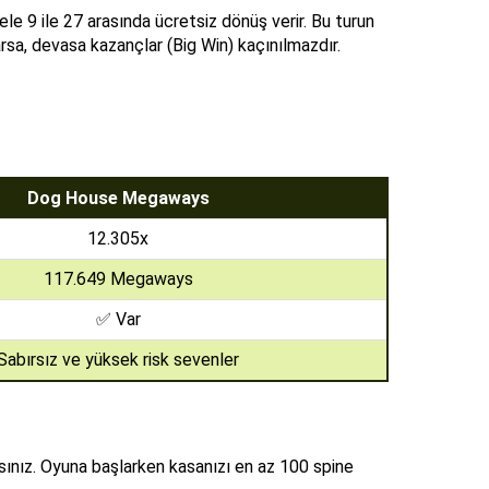
le 9 ile 27 arasında ücretsiz dönüş verir. Bu turun
rsa, devasa kazançlar (Big Win) kaçınılmazdır.
Dog House Megaways
12.305x
117.649 Megaways
✅ Var
Sabırsız ve yüksek risk sevenler
nız. Oyuna başlarken kasanızı en az 100 spine