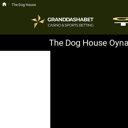
The Dog House
The Dog House Oyna:
Hızlı
Oyunlar
Kazı
Kazan
Kartları
Canlı
Krupiyeler
Slotlar
Masa
Oyunları
Mini
Oyunlar