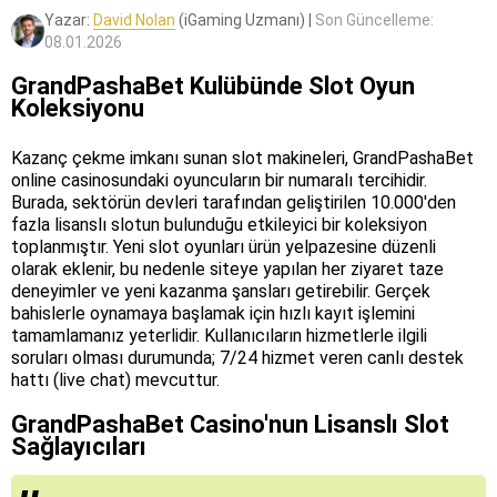
Yazar:
David Nolan
(iGaming Uzmanı) |
Son Güncelleme:
08.01.2026
GrandPashaBet Kulübünde Slot Oyun
Koleksiyonu
Kazanç çekme imkanı sunan slot makineleri, GrandPashaBet
online casinosundaki oyuncuların bir numaralı tercihidir.
Burada, sektörün devleri tarafından geliştirilen 10.000'den
fazla lisanslı slotun bulunduğu etkileyici bir koleksiyon
toplanmıştır. Yeni slot oyunları ürün yelpazesine düzenli
olarak eklenir, bu nedenle siteye yapılan her ziyaret taze
deneyimler ve yeni kazanma şansları getirebilir. Gerçek
bahislerle oynamaya başlamak için hızlı kayıt işlemini
tamamlamanız yeterlidir. Kullanıcıların hizmetlerle ilgili
soruları olması durumunda; 7/24 hizmet veren canlı destek
hattı (live chat) mevcuttur.
GrandPashaBet Casino'nun Lisanslı Slot
Sağlayıcıları