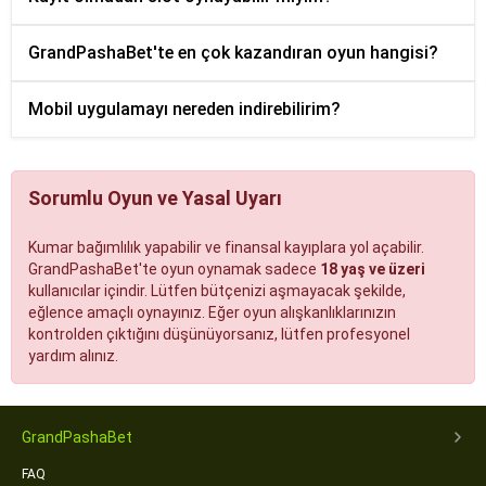
GrandPashaBet'te en çok kazandıran oyun hangisi?
Mobil uygulamayı nereden indirebilirim?
Sorumlu Oyun ve Yasal Uyarı
Kumar bağımlılık yapabilir ve finansal kayıplara yol açabilir.
GrandPashaBet'te oyun oynamak sadece
18 yaş ve üzeri
kullanıcılar içindir. Lütfen bütçenizi aşmayacak şekilde,
eğlence amaçlı oynayınız. Eğer oyun alışkanlıklarınızın
kontrolden çıktığını düşünüyorsanız, lütfen profesyonel
yardım alınız.
GrandPashaBet
FAQ