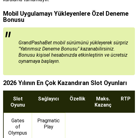
Mobil Uygulamayı Yükleyenlere Özel Deneme
Bonusu
GrandPashaBet mobil sürümünü yükleyerek sürpriz
"Yatırımsız Deneme Bonusu" kazanabilirsiniz.
Bonusu kişisel hesabınızda etkinleştirin ve ücretsiz
oynamaya başlayın.
2026 Yılının En Çok Kazandıran Slot Oyunları
Slot
Sağlayıcı
Özellik
Maks.
RTP
Oyunu
Kazanç
Gates
Pragmatic
of
Play
Olympus