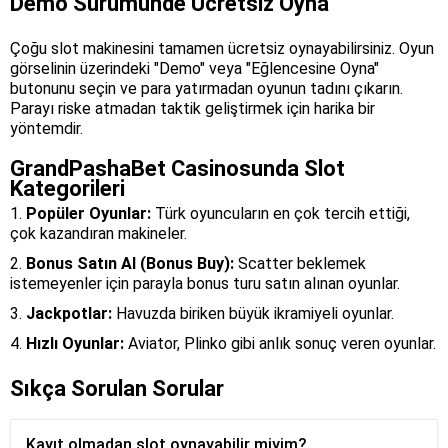
Demo Sürümünde Ücretsiz Oyna
Çoğu slot makinesini tamamen ücretsiz oynayabilirsiniz. Oyun
görselinin üzerindeki "Demo" veya "Eğlencesine Oyna"
butonunu seçin ve para yatırmadan oyunun tadını çıkarın.
Parayı riske atmadan taktik geliştirmek için harika bir
yöntemdir.
GrandPashaBet Casinosunda Slot
Kategorileri
Popüler Oyunlar:
Türk oyuncuların en çok tercih ettiği,
çok kazandıran makineler.
Bonus Satın Al (Bonus Buy):
Scatter beklemek
istemeyenler için parayla bonus turu satın alınan oyunlar.
Jackpotlar:
Havuzda biriken büyük ikramiyeli oyunlar.
Hızlı Oyunlar:
Aviator, Plinko gibi anlık sonuç veren oyunlar.
Sıkça Sorulan Sorular
Kayıt olmadan slot oynayabilir miyim?