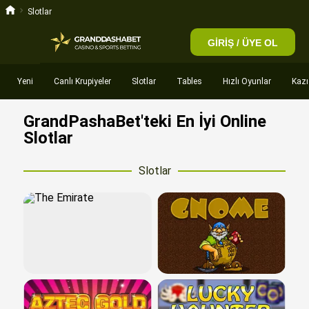
Slotlar
GİRİŞ / ÜYE OL
Yeni
Canlı Krupiyeler
Slotlar
Tables
Hızlı Oyunlar
Kazı
Hızlı
Oyunlar
Kazı
GrandPashaBet'teki En İyi Online
Kazan
Slotlar
Kartları
Canlı
Slotlar
Krupiyeler
Slotlar
Masa
Oyunları
Mini
Oyunlar
Yardım