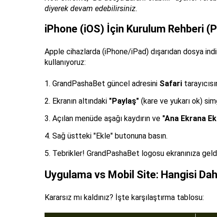
diyerek devam edebilirsiniz.
iPhone (iOS) İçin Kurulum Rehberi 
Apple cihazlarda (iPhone/iPad) dışarıdan dosya ind
kullanıyoruz:
GrandPashaBet güncel adresini
Safari
tarayıcısı
Ekranın altındaki
"Paylaş"
(kare ve yukarı ok) sim
Açılan menüde aşağı kaydırın ve
"Ana Ekrana Ek
Sağ üstteki "Ekle" butonuna basın.
Tebrikler! GrandPashaBet logosu ekranınıza geldi. A
Uygulama vs Mobil Site: Hangisi Dah
Kararsız mı kaldınız? İşte karşılaştırma tablosu: