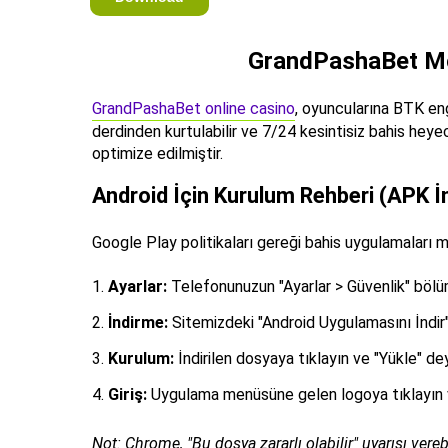
Yardım
GrandPashaBet Mob
İndir
Yorumlar
GrandPashaBet online casino
, oyuncularına BTK eng
Gerçek
derdinden kurtulabilir ve 7/24 kesintisiz bahis heye
Para
optimize edilmiştir.
ile
Oyna
Android İçin Kurulum Rehberi (APK İn
Resmi
Site
Google Play politikaları gereği bahis uygulamaları 
Giriş
ve
Kayıt
Ayarlar:
Telefonunuzun "Ayarlar > Güvenlik" bölü
İndirme:
Sitemizdeki "Android Uygulamasını İndir
Kurulum:
İndirilen dosyaya tıklayın ve "Yükle" dey
Giriş:
Uygulama menüsüne gelen logoya tıklayın ve
Not: Chrome, "Bu dosya zararlı olabilir" uyarısı vere