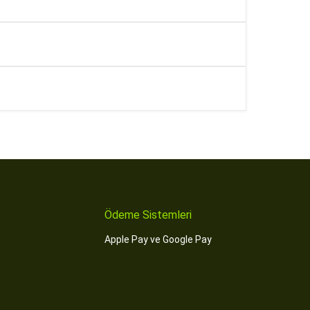
Ödeme Sistemleri
Apple Pay ve Google Pay