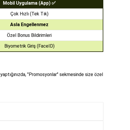
Mobil Uygulama (App) ✅
Çok Hızlı (Tek Tık)
Asla Engellenmez
Özel Bonus Bildirimleri
Biyometrik Giriş (FaceID)
zi yaptığınızda, "Promosyonlar" sekmesinde size özel