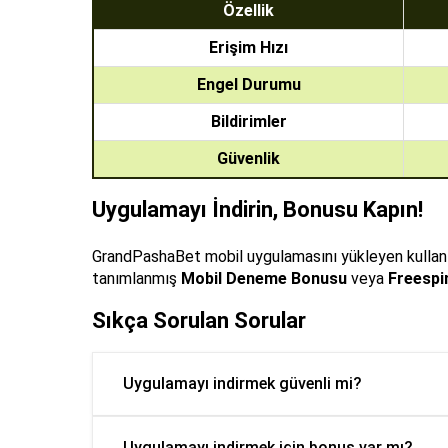
Özellik
Erişim Hızı
Engel Durumu
Bildirimler
Güvenlik
Uygulamayı İndirin, Bonusu Kapın!
GrandPashaBet mobil uygulamasını yükleyen kullanıcı
tanımlanmış
Mobil Deneme Bonusu
veya
Freespi
Sıkça Sorulan Sorular
Uygulamayı indirmek güvenli mi?
Uygulamayı indirmek için bonus var mı?