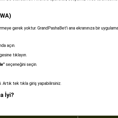
(PWA)
irmeye gerek yoktur. GrandPashaBet'i ana ekranınıza bir uygulama
nda açın.
gesine tıklayın.
le"
seçeneğini seçin.
rtık tek tıkla giriş yapabilirsiniz.
a İyi?