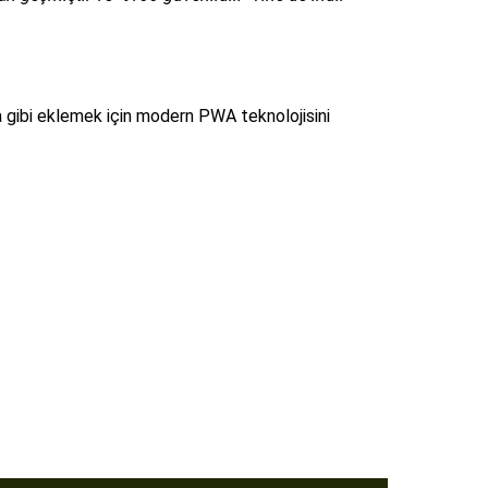
 gibi eklemek için modern PWA teknolojisini