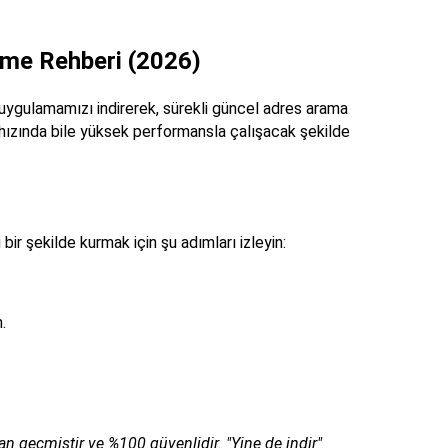
rme Rehberi (2026)
 uygulamamızı indirerek, sürekli güncel adres arama
t hızında bile yüksek performansla çalışacak şekilde
r şekilde kurmak için şu adımları izleyin:
.
dan geçmiştir ve %100 güvenlidir. "Yine de indir"