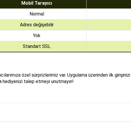
Mobil Tarayıcı
Normal
Adres değişebilir
Yok
Standart SSL
larımıza özel sürprizlerimiz var. Uygulama üzerinden ilk girişini
n
hediyenizi talep etmeyi unutmayın!