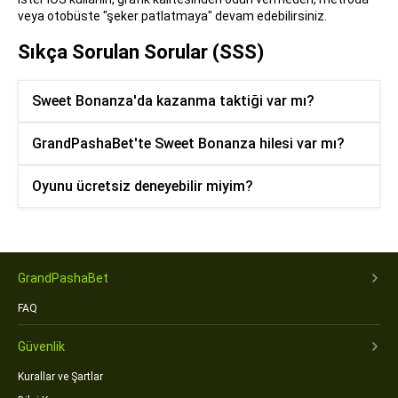
veya otobüste "şeker patlatmaya" devam edebilirsiniz.
Sıkça Sorulan Sorular (SSS)
Sweet Bonanza'da kazanma taktiği var mı?
GrandPashaBet'te Sweet Bonanza hilesi var mı?
Oyunu ücretsiz deneyebilir miyim?
GrandPashaBet
FAQ
Güvenlik
Kurallar ve Şartlar