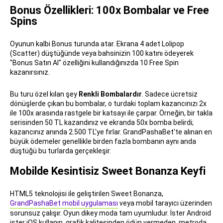
Bonus Özellikleri: 100x Bombalar ve Free
Spins
Oyunun kalbi Bonus turunda atar. Ekrana 4 adet Lolipop
(Scatter) düştüğünde veya bahsinizin 100 katını ödeyerek
"Bonus Satın Al" özelliğini kullandığınızda 10 Free Spin
kazanırsınız.
Bu turu özel kılan şey
Renkli Bombalardır
. Sadece ücretsiz
dönüşlerde çıkan bu bombalar, o turdaki toplam kazancınızı 2x
ile 100x arasında rastgele bir katsayı ile çarpar. Örneğin, bir takla
serisinden 50 TL kazandınız ve ekranda 50x bomba belirdi;
kazancınız anında 2.500 TL'ye fırlar. GrandPashaBet'te alınan en
büyük ödemeler genellikle birden fazla bombanın aynı anda
düştüğü bu turlarda gerçekleşir.
Mobilde Kesintisiz Sweet Bonanza Keyfi
HTML5 teknolojisi ile geliştirilen Sweet Bonanza,
GrandPashaBet mobil uygulaması
veya mobil tarayıcı üzerinden
sorunsuz çalışır. Oyun dikey moda tam uyumludur. İster Android
ister iOS kullanın, grafik kalitesinden ödün vermeden, metroda