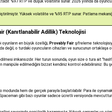
dır. %97 RTP ve düşük volatilite sunar. 2026 yılında da oyuncular
iştirilmiştir. Yüksek volatilite ve %95 RTP sunar. Patlama mekaniğ
r (Kanıtlanabilir Adillik) Teknolojisi
oyunların en büyük özelliği,
Provably Fair
şifreleme teknolojisi
değil, o turdaki oyuncuların cihazları ve sunucunun ortaklaşa olu
ilmesi imkansızdır. Her turun sonunda, oyun size o tura ait "hash"
anipüle edilmediğini bizzat kendiniz kontrol edebilirsiniz. Bu şeff
 modunda hem de gerçek parayla başlatılabilir. Para ile oynamak
Spaceman gibi bazı oyunlar sadece ücretli versiyonda mevcuttur
timalleri sayesinde popülerlik kazanmıştır. Yüksek çarpanlar ve c