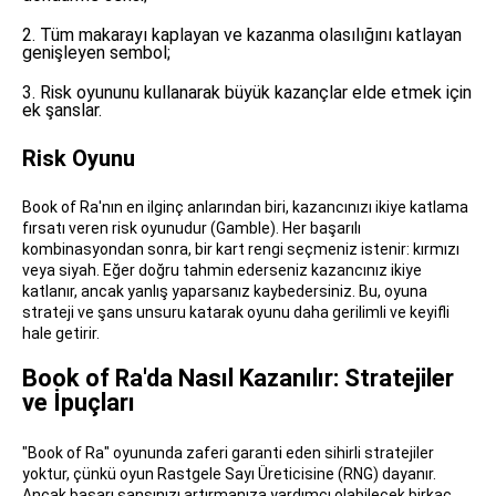
Tüm makarayı kaplayan ve kazanma olasılığını katlayan
genişleyen sembol;
Risk oyununu kullanarak büyük kazançlar elde etmek için
ek şanslar.
Risk Oyunu
Book of Ra'nın en ilginç anlarından biri, kazancınızı ikiye katlama
fırsatı veren risk oyunudur (Gamble). Her başarılı
kombinasyondan sonra, bir kart rengi seçmeniz istenir: kırmızı
veya siyah. Eğer doğru tahmin ederseniz kazancınız ikiye
katlanır, ancak yanlış yaparsanız kaybedersiniz. Bu, oyuna
strateji ve şans unsuru katarak oyunu daha gerilimli ve keyifli
hale getirir.
Book of Ra'da Nasıl Kazanılır: Stratejiler
ve İpuçları
"Book of Ra" oyununda zaferi garanti eden sihirli stratejiler
yoktur, çünkü oyun Rastgele Sayı Üreticisine (RNG) dayanır.
Ancak başarı şansınızı artırmanıza yardımcı olabilecek birkaç