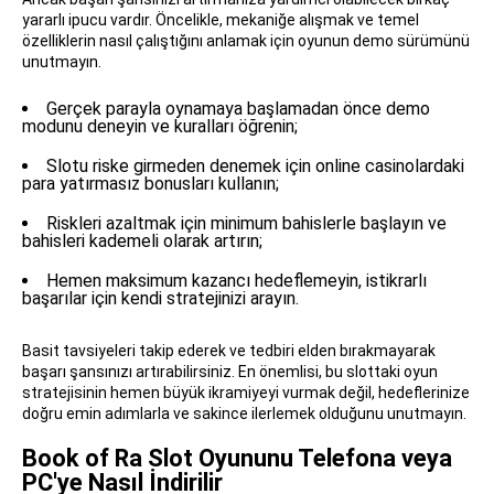
yararlı ipucu vardır. Öncelikle, mekaniğe alışmak ve temel
özelliklerin nasıl çalıştığını anlamak için oyunun demo sürümünü
unutmayın.
Gerçek parayla oynamaya başlamadan önce demo
modunu deneyin ve kuralları öğrenin;
Slotu riske girmeden denemek için online casinolardaki
para yatırmasız bonusları kullanın;
Riskleri azaltmak için minimum bahislerle başlayın ve
bahisleri kademeli olarak artırın;
Hemen maksimum kazancı hedeflemeyin, istikrarlı
başarılar için kendi stratejinizi arayın.
Basit tavsiyeleri takip ederek ve tedbiri elden bırakmayarak
başarı şansınızı artırabilirsiniz. En önemlisi, bu slottaki oyun
stratejisinin hemen büyük ikramiyeyi vurmak değil, hedeflerinize
doğru emin adımlarla ve sakince ilerlemek olduğunu unutmayın.
Book of Ra Slot Oyununu Telefona veya
PC'ye Nasıl İndirilir