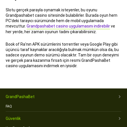
Slotu gerçek parayla oynamak isteyenler, bu oyunu
Grandpashabet casino sitesinde bulabilirler. Burada oyun hem
PC'deki tarayıcı sürümünde hem de mobil uygulamada
mevcuttur.
Grandpashabet casino uygulamasını indirebilir
ve
her yerde, her zaman oyunun tadını çıkarabilirsiniz.
Book of Ra'nın APK sürümlerini torrentler veya Google Play gibi
üçüncü taraf kaynaklar aracılığıyla bulmak mümkün olsa da, bu
sadece oyunun demo sürümü olacaktır. Tam bir oyun deneyimi
ve gerçek para kazanma fırsatı için resmi GrandPashaBet
casino uygulamasını indirmek en iyisidir.
GrandPashaBet
FAQ
Güvenlik