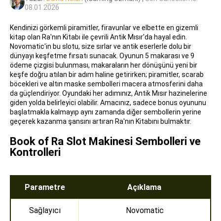
08.01.2026
İndir
Kendinizi görkemli piramitler, firavunlar ve elbette en gizemli
Yorumlar
kitap olan Ra'nın Kitabı ile çevrili Antik Mısır'da hayal edin.
Novomatic'in bu slotu, size sırlar ve antik eserlerle dolu bir
Gerçek
Para
dünyayı keşfetme fırsatı sunacak. Oyunun 5 makarası ve 9
ile
ödeme çizgisi bulunması, makaraların her dönüşünü yeni bir
Oyna
keşfe doğru atılan bir adım haline getirirken; piramitler, scarab
böcekleri ve altın maske sembolleri macera atmosferini daha
Resmi
da güçlendiriyor. Oyundaki her adımınız, Antik Mısır hazinelerine
Site
giden yolda belirleyici olabilir. Amacınız, sadece bonus oyununu
Giriş
başlatmakla kalmayıp aynı zamanda diğer sembollerin yerine
ve
geçerek kazanma şansını artıran Ra'nın Kitabını bulmaktır.
Kayıt
Book of Ra Slot Makinesi Sembolleri ve
Kontrolleri
Parametre
Açıklama
Sağlayıcı
Novomatic