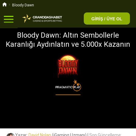
Bloody Dawn
GİRİŞ / ÜYE OL
Bloody Dawn: Altın Sembollerle
Hızlı
Oyunlar
Karanlığı Aydınlatın ve 5.000x Kazanın
Kazı
Kazan
Kartları
Canlı
Krupiyeler
Slotlar
Masa
Oyunları
Mini
Oyunlar
Yardım
Yazar:
David Nolan
(iGaming Uzmanı) |
Son Güncelleme: