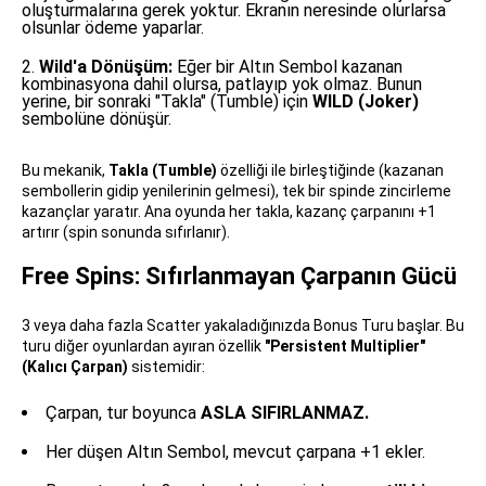
oluşturmalarına gerek yoktur. Ekranın neresinde olurlarsa
olsunlar ödeme yaparlar.
Wild'a Dönüşüm:
Eğer bir Altın Sembol kazanan
kombinasyona dahil olursa, patlayıp yok olmaz. Bunun
yerine, bir sonraki "Takla" (Tumble) için
WILD (Joker)
sembolüne dönüşür.
Bu mekanik,
Takla (Tumble)
özelliği ile birleştiğinde (kazanan
sembollerin gidip yenilerinin gelmesi), tek bir spinde zincirleme
kazançlar yaratır. Ana oyunda her takla, kazanç çarpanını +1
artırır (spin sonunda sıfırlanır).
Free Spins: Sıfırlanmayan Çarpanın Gücü
3 veya daha fazla Scatter yakaladığınızda Bonus Turu başlar. Bu
turu diğer oyunlardan ayıran özellik
"Persistent Multiplier"
(Kalıcı Çarpan)
sistemidir:
Çarpan, tur boyunca
ASLA SIFIRLANMAZ.
Her düşen Altın Sembol, mevcut çarpana +1 ekler.