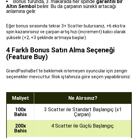
Bonus turunda, 3. makarada her spinde
garantili bir
Altın Sembol
belirir. Bu da çarpanın sürekli artacağı
anlamına gelir.
Eğer bonus sırasında tekrar 3+ Scatter bulursanız, +6 ekstra
spin kazanırsınız ve çarpan artış hızı (increment) kalıcı olarak
yükselir (+2, +3 şeklinde artmaya başlar).
4 Farklı Bonus Satın Alma Seçeneği
(Feature Buy)
GrandPashaBet'te beklemek istemeyen oyuncular için zengin
seçenekler mevcuttur. Risk iştahınıza göre seçim yapabilirsiniz:
Maliyet
Ne Alırsınız?
100x
3 Scatter ile Standart Başlangıç (x1
Bahis
Çarpan).
200x
4 Scatter ile Güçlü Başlangıç.
Bahis